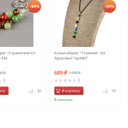
-34%
-34%
рег "3 хранителя-От
Колье-оберег "7 камней - На
-534
Здоровье" пд-0407
689
50
1 050
₽
₽
₽
0
0
ину
В корзину
В наличии