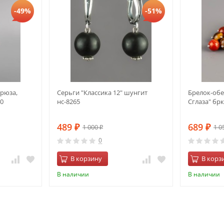
-49%
-51%
ирюза,
Серьги "Классика 12" шунгит
Брелок-обе
0
нс-8265
Сглаза" брк
489
689
1 000
1 0
₽
₽
₽
0
В корзину
В корз
В наличии
В наличии