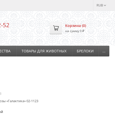
RUB
2-52
Корзина (
0
)
на сумму
0
₽
ЕСТВА
ТОВАРЫ ДЛЯ ЖИВОТНЫХ
БРЕЛОКИ
...
3
юзы «Галактика» 02-1123
ый