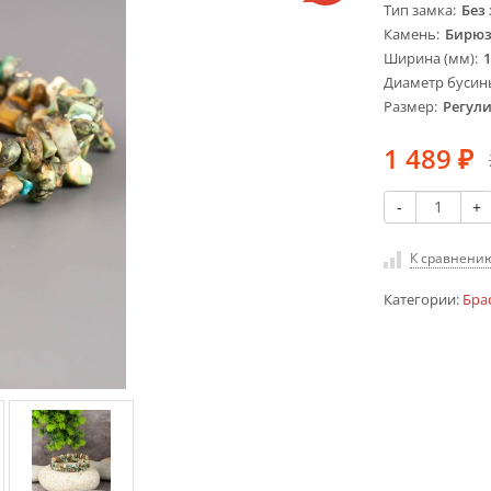
Тип замка
Без
Камень
Бирю
Ширина (мм)
1
Диаметр бусин
Размер
Регул
1 489
₽
-
+
К сравнени
Категории:
Бра