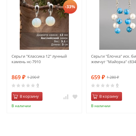
-33%
Серьги "Классика 12" лунный
Серьги "Ёлочка" иск. б
камень нс-7910
жемчуг "Майорка" с834
869
659
1 290
1 280
₽
₽
₽
₽
0
0
В корзину
В корзину
В наличии
В наличии