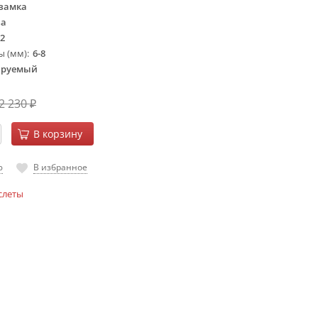
 замка
за
2
ы (мм)
6-8
ируемый
2 230
₽
В корзину
ю
В избранное
слеты