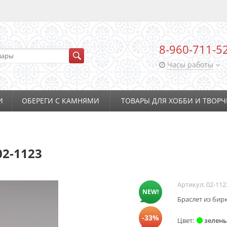
8-960-711-5
Часы работы
И
ОБЕРЕГИ С КАМНЯМИ
ТОВАРЫ ДЛЯ ХОББИ И ТВОРЧ
02-1123
Артикул:
02-112
NEW!
Браслет из бир
-33%
Цвет
зелен