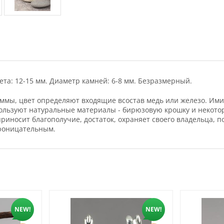
та: 12-15 мм. Диаметр камней: 6-8 мм. Безразмерный.
ммы, цвет определяют входящие всостав мeдь или жeлeзo. Ими
ользуют натуральные материалы - бирюзовую крошку и некоторы
иносит благополучие, достаток, охраняет своего владельца, п
роницательным.
NEW!
NEW!