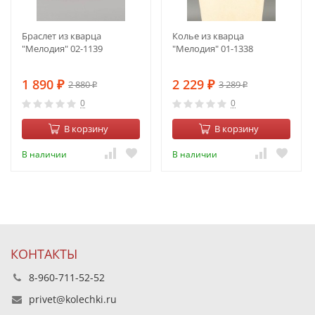
Браслет из кварца
Колье из кварца
"Мелодия" 02-1139
"Мелодия" 01-1338
1 890
2 229
2 880
3 289
₽
₽
₽
₽
0
0
В корзину
В корзину
В наличии
В наличии
КОНТАКТЫ
8-960-711-52-52
privet@kolechki.ru