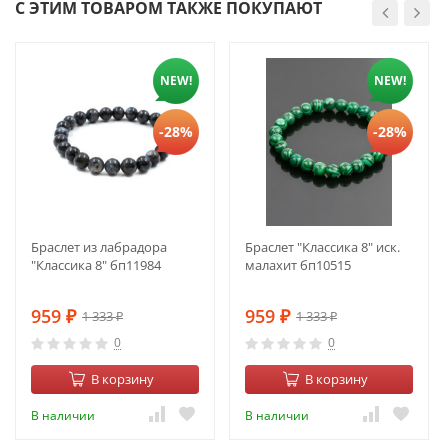
С ЭТИМ ТОВАРОМ ТАКЖЕ ПОКУПАЮТ
NEW!
NEW!
-28%
-28%
Браслет из лабрадора
Браслет "Классика 8" иск.
"Классика 8" бп11984
малахит бп10515
959
959
1 333
1 333
₽
₽
₽
₽
0
0
В корзину
В корзину
В наличии
В наличии