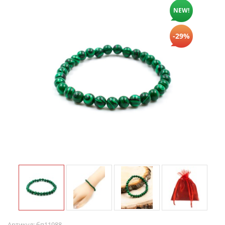
NEW!
-29%
Артикул:
бп11988