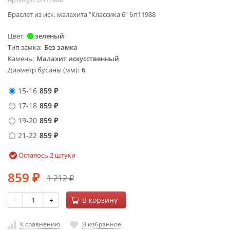
Браслет из иск. малахита "Классика 6" бп11988
Цвет
зеленый
Тип замка
Без замка
Камень
Малахит искусственный
Диаметр бусины (мм)
6
15-16
859
₽
17-18
859
₽
19-20
859
₽
21-22
859
₽
Осталось 2 штуки
859
1 212
₽
₽
-
+
В корзину
К сравнению
В избранное