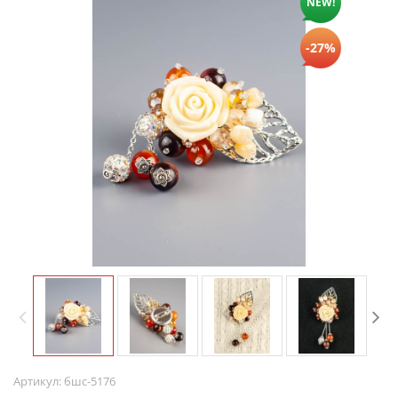
NEW!
-27%
Артикул:
бшс-5176