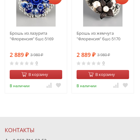
Брошь из лазурита
Брошь из жемчуга
"Флоренсия" бшс-5169
"Флоренсия" бшс-5170
2 889
2 889
3 980
3 980
₽
₽
₽
₽
0
0
В корзину
В корзину
В наличии
В наличии
КОНТАКТЫ