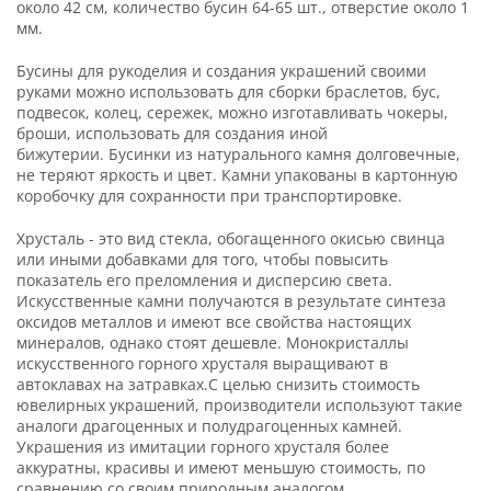
около 42 см, количество бусин 64-65 шт., отверстие около 1
мм.
Бусины для рукоделия и создания украшений своими
руками можно использовать для сборки браслетов, бус,
подвесок, колец, сережек, можно изготавливать чокеры,
броши, использовать для создания иной
бижутерии. Бусинки из натурального камня долговечные,
не теряют яркость и цвет. Камни упакованы в картонную
коробочку для сохранности при транспортировке.
Хрусталь - это вид стекла, обогащенного окисью свинца
или иными добавками для того, чтобы повысить
показатель его преломления и дисперсию света.
Искусственные камни получаются в результате синтеза
оксидов металлов и имеют все свойства настоящих
минералов, однако стоят дешевле. Монокристаллы
искусственного горного хрусталя выращивают в
автоклавах на затравках.С целью снизить стоимость
ювелирных украшений, производители используют такие
аналоги драгоценных и полудрагоценных камней.
Украшения из имитации горного хрусталя более
аккуратны, красивы и имеют меньшую стоимость, по
сравнению со своим природным аналогом.