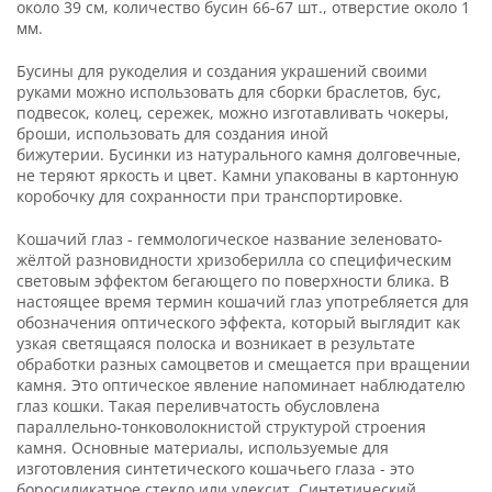
около 39 см, количество бусин 66-67 шт., отверстие около 1
мм.
Бусины для рукоделия и создания украшений своими
руками можно использовать для сборки браслетов, бус,
подвесок, колец, сережек, можно изготавливать чокеры,
броши, использовать для создания иной
бижутерии. Бусинки из натурального камня долговечные,
не теряют яркость и цвет. Камни упакованы в картонную
коробочку для сохранности при транспортировке.
Кошачий глаз - геммологическое название зеленовато-
жёлтой разновидности хризоберилла со специфическим
световым эффектом бегающего по поверхности блика. В
настоящее время термин кошачий глаз употребляется для
обозначения оптического эффекта, который выглядит как
узкая светящаяся полоска и возникает в результате
обработки разных самоцветов и смещается при вращении
камня. Это оптическое явление напоминает наблюдателю
глаз кошки. Такая переливчатость обусловлена
параллельно-тонковолокнистой структурой строения
камня. Основные материалы, используемые для
изготовления синтетического кошачьего глаза - это
боросиликатное стекло или улексит. Синтетический