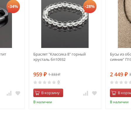
-34%
-28%
атит
Браслет "Классика 8" горный
Бусы из об
хрусталь бп10932
сияние" П1
959
2 449
1 333
₽
₽
₽
0
В корзину
В корз
В наличии
В наличии