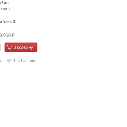
абин
тюрин
ы (мм)
3
3 990
₽
В корзину
ю
В избранное
ы