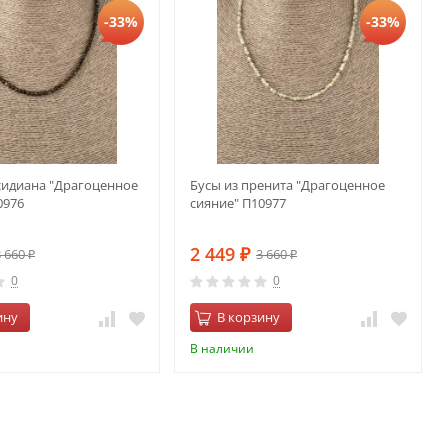
-33%
-33%
сидиана "Драгоценное
Бусы из пренита "Драгоценное
0976
сияние" П10977
2 449
3 660
3 660
₽
₽
₽
0
0
ину
В корзину
В наличии