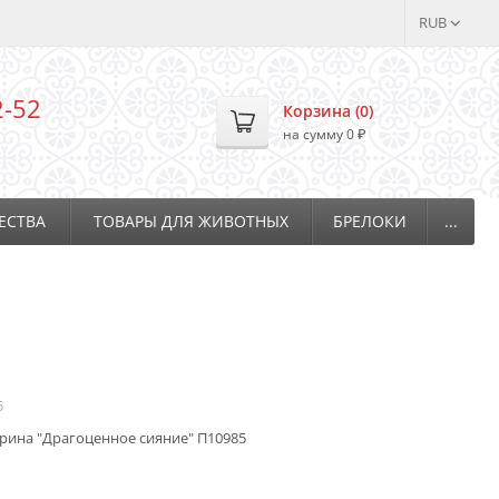
RUB
2-52
Корзина (
0
)
на сумму
0
₽
ЕСТВА
ТОВАРЫ ДЛЯ ЖИВОТНЫХ
БРЕЛОКИ
...
5
рина "Драгоценное сияние" П10985