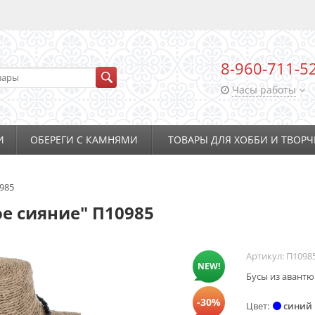
8-960-711-5
Часы работы
И
ОБЕРЕГИ С КАМНЯМИ
ТОВАРЫ ДЛЯ ХОББИ И ТВОРЧ
985
е сияние" П10985
Артикул:
П1098
NEW!
Бусы из авантю
-30%
Цвет
синий