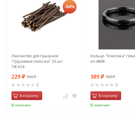
-54%
Лакомство для грызунов
Кольцо "Классика" гем
"Грушевые палочки" 25 шт.
кп-4808
ТЖ-014
229
389
500
590
₽
₽
₽
₽
0
0
В корзину
В корзину
В наличии
В наличии