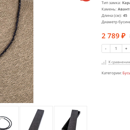
Тип замка
Кар
Камень
Аван
Длина (см)
45
Диаметр бусин
2 789
₽
-
+
К сравнени
Категории:
Бус