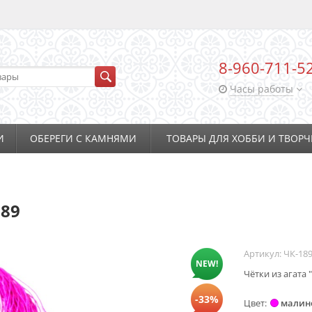
8-960-711-5
Часы работы
И
ОБЕРЕГИ С КАМНЯМИ
ТОВАРЫ ДЛЯ ХОББИ И ТВОРЧ
189
Артикул:
ЧК-18
NEW!
Чётки из агата 
-33%
Цвет
малин