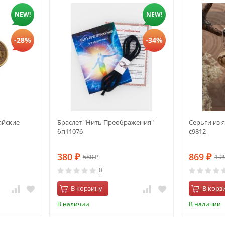
NEW!
NEW!
-28%
-34%
айские
Браслет "Нить Преображения"
Серьги из 
бп11076
с9812
380
869
580
1 2
₽
₽
₽
0
В корзину
В корз
В наличии
В наличии