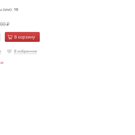
ы (мм)
10
500
₽
В корзину
ю
В избранное
ки