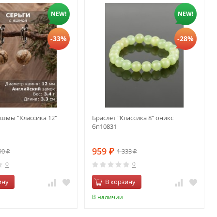
NEW!
NEW!
-33%
-28%
яшмы "Классика 12"
Браслет "Классика 8" оникс
бп10831
959
90
1 333
₽
₽
₽
0
0
ину
В корзину
В наличии