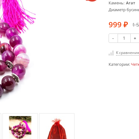
Камень
Агат
Диаметр бусин
999
1 
₽
-
+
К сравнени
Категории:
Чет