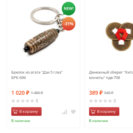
NEW!
-31%
Брелок из агата "Дзи 5 глаз"
Денежный оберег "Кит
БРК-696
монеты" пдв-708
1 020
389
1 480
540
₽
₽
₽
₽
0
0
В корзину
В корзину
В наличии
В наличии