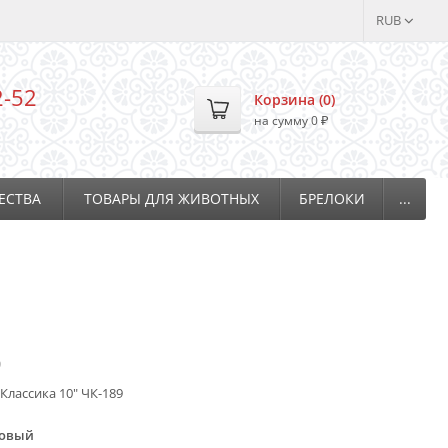
RUB
2-52
Корзина (
0
)
на сумму
0
₽
ЕСТВА
ТОВАРЫ ДЛЯ ЖИВОТНЫХ
БРЕЛОКИ
...
9
"Классика 10" ЧК-189
овый