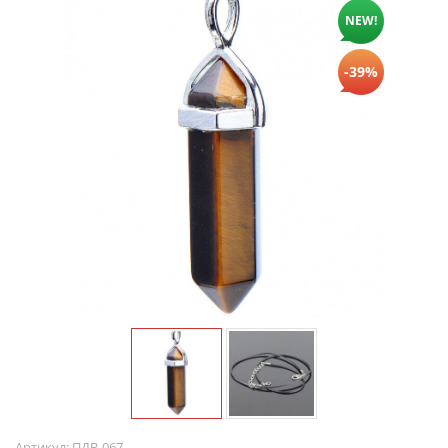
NEW!
-39%
Артикул:
ПДВ-067