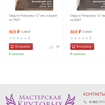
Серьги "Классика 12" иск. коралл
Серьги "Классика 12" з
нс-7927
нс-8267
869
869
1 290
1 290
₽
₽
₽
₽
0
0
В корзину
В корзину
В наличии
В наличии
КОНТАКТ
8-960-711