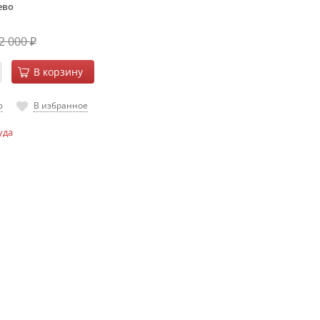
ево
2 000
₽
В корзину
ю
В избранное
уда