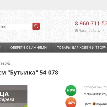
8-960-711-5
Часы работы
И
ОБЕРЕГИ С КАМНЯМИ
ТОВАРЫ ДЛЯ ХОББИ И ТВОРЧ
 54-078
см "Бутылка" 54-078
Артикул:
54-078
NEW!
Менажница из де
-36%
Цвет
корич