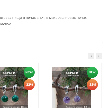
огрева пищи в печах в т.ч. в микроволновых печах.
маслом.
NEW!
NEW!
-33%
-33%