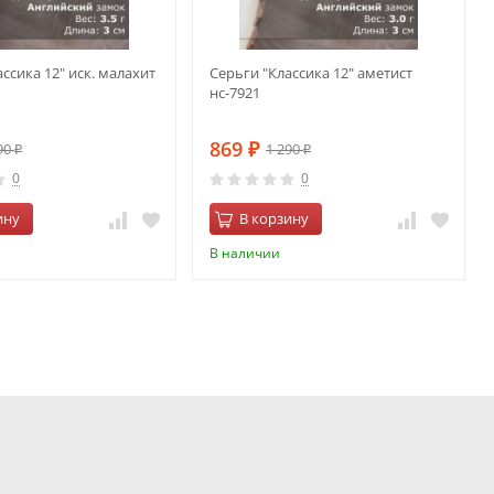
ссика 12" иск. малахит
Серьги "Классика 12" аметист
нс-7921
869
90
1 290
₽
₽
₽
0
0
ину
В корзину
В наличии