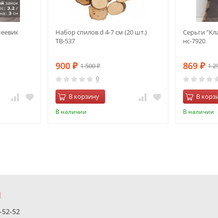
меевик
Набор спилов d 4-7 см (20 шт.)
Серьги "Кла
ТВ-537
нс-7920
900
869
1 500
1 2
₽
₽
₽
0
В корзину
В корз
В наличии
В наличии
Ы
-52-52