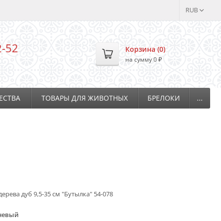
RUB
2-52
Корзина (
0
)
на сумму
0
₽
ЕСТВА
ТОВАРЫ ДЛЯ ЖИВОТНЫХ
БРЕЛОКИ
...
рева дуб 9,5-35 см "Бутылка" 54-078
невый