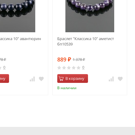
лассика 10" авантюрин
Браслет "Классика 10" аметист
бп10539
889
78
1 378
₽
₽
₽
0
0
ину
В корзину
В наличии