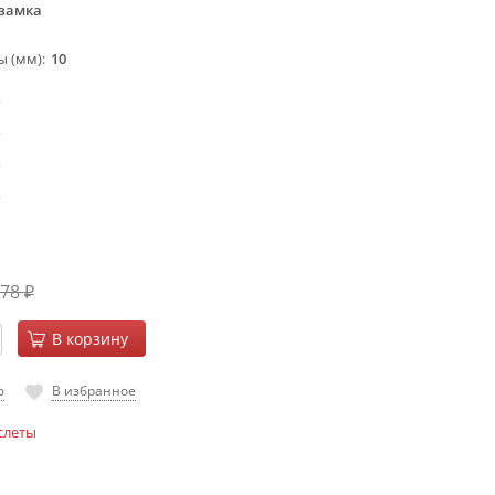
 замка
ы (мм)
10
378
₽
В корзину
ю
В избранное
слеты