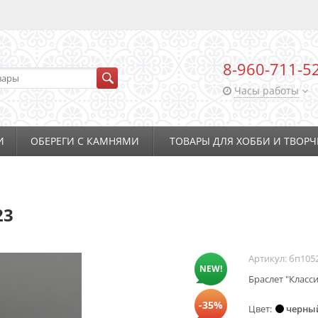
8-960-711-5
Часы работы
И
ОБЕРЕГИ С КАМНЯМИ
ТОВАРЫ ДЛЯ ХОББИ И ТВОРЧ
23
Артикул:
бп105
NEW!
Браслет "Класси
-35%
Цвет
черны