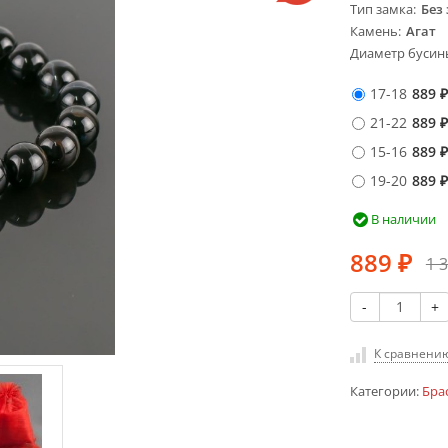
Тип замка
Без
Камень
Агат
Диаметр бусин
17-18
889
₽
21-22
889
₽
15-16
889
₽
19-20
889
₽
В наличии
889
1 
₽
-
+
К сравнени
Категории:
Бра