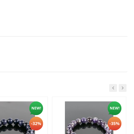
NEW!
NEW!
-32%
-35%