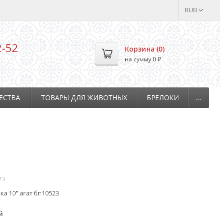
RUB
2-52
Корзина (
0
)
на сумму
0
₽
ЕСТВА
ТОВАРЫ ДЛЯ ЖИВОТНЫХ
БРЕЛОКИ
...
23
ка 10" агат бп10523
й