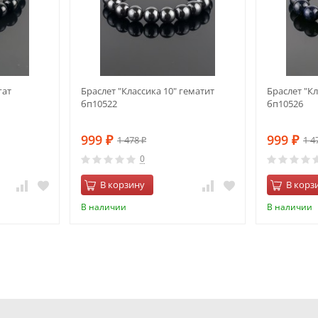
гат
Браслет "Классика 10" гематит
Браслет "К
бп10522
бп10526
999
999
1 478
1 4
₽
₽
₽
0
В корзину
В корз
В наличии
В наличии