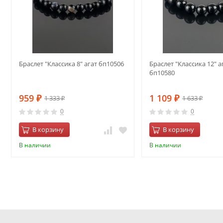
Браслет "Классика 8" агат бп10506
Браслет "Классика 12" а
бп10580
959
1 109
1 333
1 633
₽
₽
₽
₽
0
0
В корзину
В корзину
В наличии
В наличии