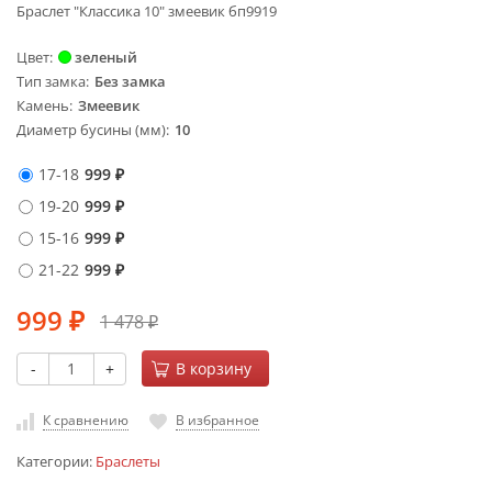
Браслет "Классика 10" змеевик бп9919
Цвет
зеленый
Тип замка
Без замка
Камень
Змеевик
Диаметр бусины (мм)
10
17-18
999
₽
19-20
999
₽
15-16
999
₽
21-22
999
₽
999
1 478
₽
₽
-
+
В корзину
К сравнению
В избранное
Категории:
Браслеты