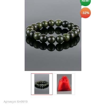
NEW!
-32%
Артикул:
бп9919