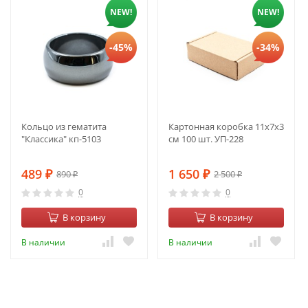
NEW!
NEW!
-45%
-34%
Кольцо из гематита
Картонная коробка 11х7х3
"Классика" кп-5103
см 100 шт. УП-228
489
1 650
890
2 500
₽
₽
₽
₽
0
0
В корзину
В корзину
В наличии
В наличии