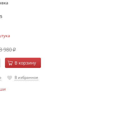
авка
5
штука
3 980
₽
В корзину
ю
В избранное
оши