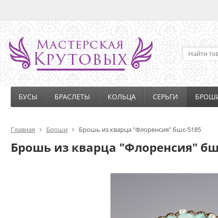
БУСЫ
БРАСЛЕТЫ
КОЛЬЦА
СЕРЬГИ
БРОШ
Главная
Броши
Брошь из кварца "Флоренсия" бшс-5185
Брошь из кварца "Флоренсия" бш