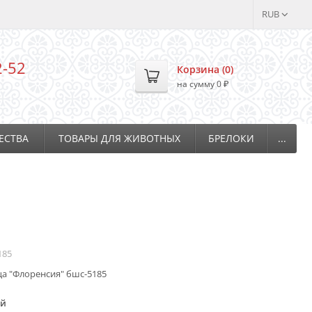
RUB
2-52
Корзина (
0
)
на сумму
0
₽
ЕСТВА
ТОВАРЫ ДЛЯ ЖИВОТНЫХ
БРЕЛОКИ
...
185
а "Флоренсия" бшс-5185
ой