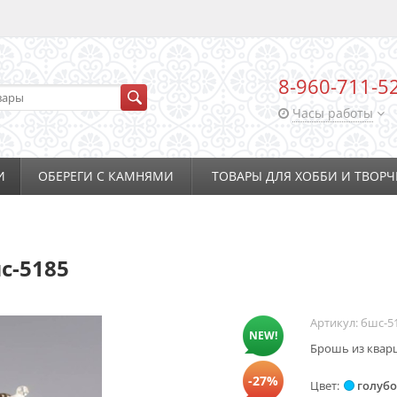
8-960-711-5
Часы работы
И
ОБЕРЕГИ С КАМНЯМИ
ТОВАРЫ ДЛЯ ХОББИ И ТВОРЧ
с-5185
Артикул:
бшс-5
NEW!
Брошь из кварц
-27%
Цвет
голуб