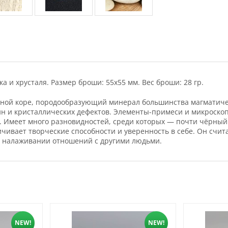
 и хрусталя. Размер броши: 55х55 мм. Вес броши: 28 гр.
ной коре, породообразующий минерал большинства магматичес
щин и кристаллических дефектов. Элементы-примеси и микроск
. Имеет много разновидностей, среди которых — почти чёрный 
личивает творческие способности и уверенность в себе. Он счи
 в налаживании отношений с другими людьми.
NEW!
NEW!