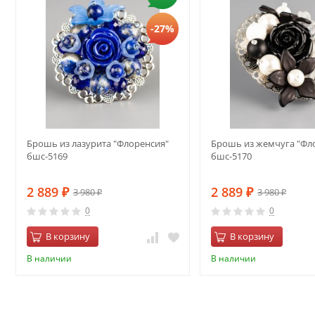
-27%
Брошь из лазурита "Флоренсия"
Брошь из жемчуга "Фл
бшс-5169
бшс-5170
2 889
2 889
3 980
3 980
₽
₽
₽
₽
0
0
В корзину
В корзину
В наличии
В наличии