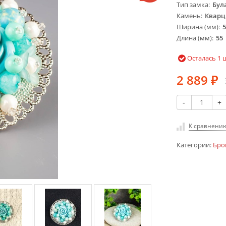
Тип замка
Бул
Камень
Кварц
Ширина (мм)
5
Длина (мм)
55
Осталась 1 
2 889
₽
-
+
К сравнени
Категории:
Бр