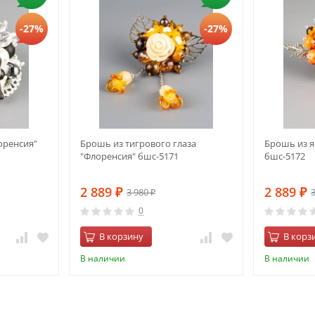
-27%
-27%
оренсия"
Брошь из тигрового глаза
Брошь из 
"Флоренсия" бшс-5171
бшс-5172
2 889
2 889
3 980
₽
₽
₽
0
В корзину
В корз
В наличии
В наличии