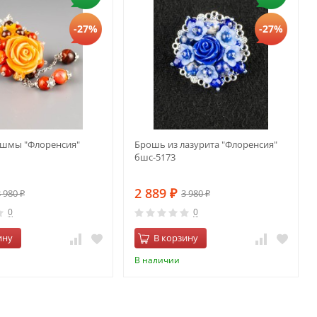
-27%
-27%
яшмы "Флоренсия"
Брошь из лазурита "Флоренсия"
бшс-5173
2 889
3 980
3 980
₽
₽
₽
0
0
ину
В корзину
В наличии