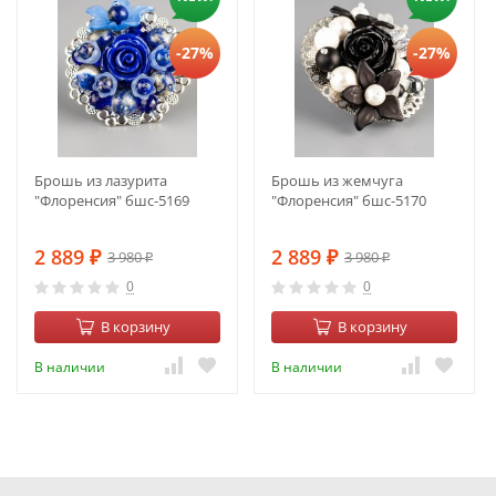
-27%
-27%
Брошь из лазурита
Брошь из жемчуга
"Флоренсия" бшс-5169
"Флоренсия" бшс-5170
2 889
2 889
3 980
3 980
₽
₽
₽
₽
0
0
В корзину
В корзину
В наличии
В наличии