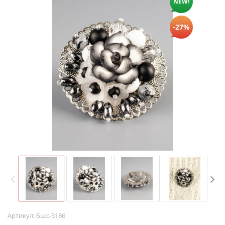
NEW!
-27%
Артикул:
бшс-5186