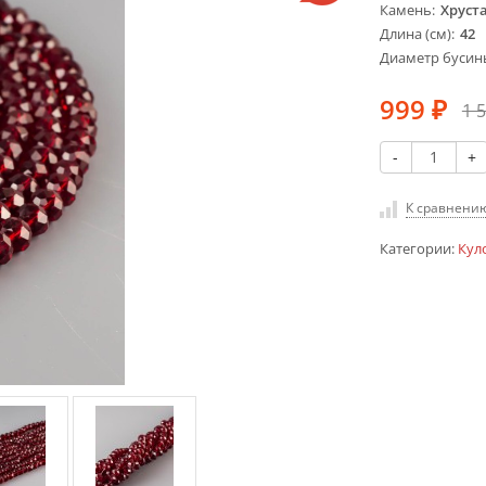
Камень
Хруст
Длина (см)
42
Диаметр бусин
999
1 
₽
-
+
К сравнени
Категории:
Кул