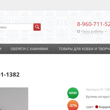
8-960-711-5
Часы работы
И
ОБЕРЕГИ С КАМНЯМИ
ТОВАРЫ ДЛЯ ХОББИ И ТВОРЧ
01-1382
Артикул:
01-138
NEW!
Бусины из хрус
-37%
Цвет
бордо