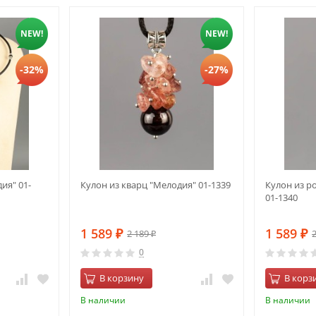
NEW!
NEW!
-32%
-27%
ия" 01-
Кулон из кварц "Мелодия" 01-1339
Кулон из р
01-1340
1 589
1 589
2 189
₽
₽
₽
0
В корзину
В корз
В наличии
В наличии