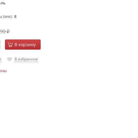
аль
ы (мм)
8
590
₽
В корзину
ю
В избранное
оны