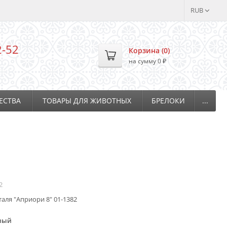
RUB
2-52
Корзина (
0
)
на сумму
0
₽
ЕСТВА
ТОВАРЫ ДЛЯ ЖИВОТНЫХ
БРЕЛОКИ
...
2
таля "Априори 8" 01-1382
вый