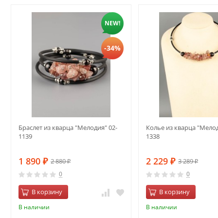
NEW!
-34%
Браслет из кварца "Мелодия" 02-
Колье из кварца "Мелод
1139
1338
1 890
2 229
2 880
3 289
₽
₽
₽
₽
0
0
В корзину
В корзину
В наличии
В наличии