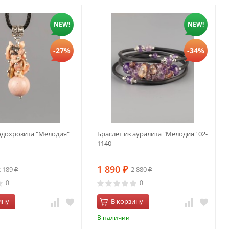
NEW!
NEW!
-27%
-34%
одохрозита "Мелодия"
Браслет из ауралита "Мелодия" 02-
1140
1 890
2 189
2 880
₽
₽
₽
0
0
ину
В корзину
В наличии