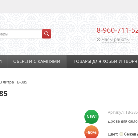
8-960-711-5
Часы работы
И
ОБЕРЕГИ С КАМНЯМИ
ТОВАРЫ ДЛЯ ХОББИ И ТВОРЧ
3 литра ТВ-385
85
Артикул:
ТВ-385
NEW!
Дрова для самов
-50%
Цвет
бежев