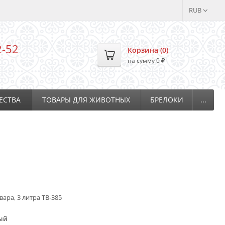
RUB
2-52
Корзина (
0
)
на сумму
0
₽
ЕСТВА
ТОВАРЫ ДЛЯ ЖИВОТНЫХ
БРЕЛОКИ
...
ара, 3 литра ТВ-385
ый