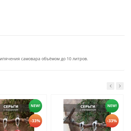
кипячения самовара объёмом до 10 литров.
NEW!
NEW!
-33%
-33%