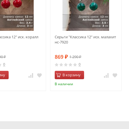
ссика 12" иск. коралл
Серьги "Классика 12" иск. малахит
нс-7920
869
90
1 290
₽
₽
₽
0
0
ину
В корзину
В наличии