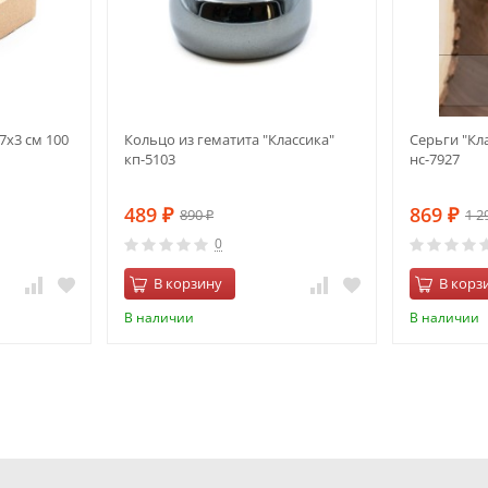
7х3 см 100
Кольцо из гематита "Классика"
Серьги "Кла
кп-5103
нс-7927
489
869
890
1 2
₽
₽
₽
0
В корзину
В корз
В наличии
В наличии