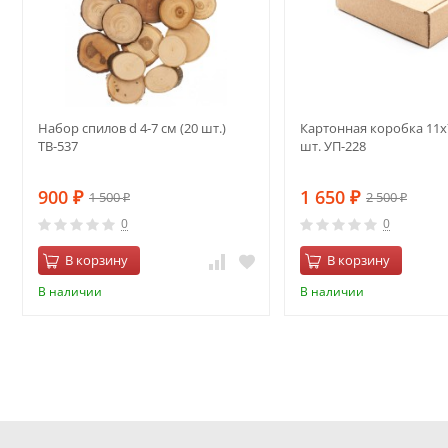
Набор спилов d 4-7 см (20 шт.)
Картонная коробка 11х
ТВ-537
шт. УП-228
900
1 650
1 500
2 500
₽
₽
₽
₽
0
0
В корзину
В корзину
В наличии
В наличии