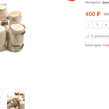
Материал
Дер
400
80
₽
-
+
К сравнени
Категории:
Тов