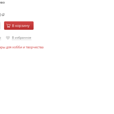
ево
0
₽
В корзину
ю
В избранное
ары для хобби и творчества