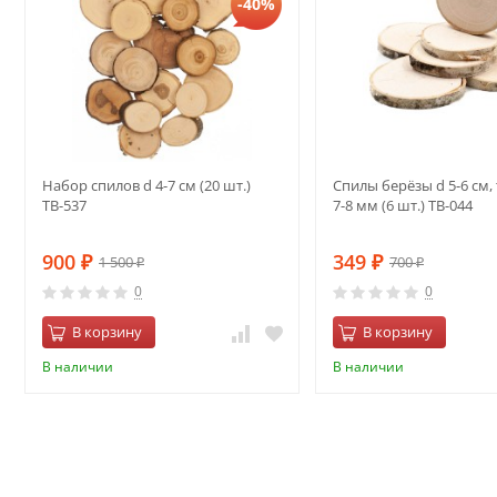
-40%
Набор спилов d 4-7 см (20 шт.)
Спилы берёзы d 5-6 см
ТВ-537
7-8 мм (6 шт.) ТВ-044
900
349
1 500
700
₽
₽
₽
₽
0
0
В корзину
В корзину
В наличии
В наличии