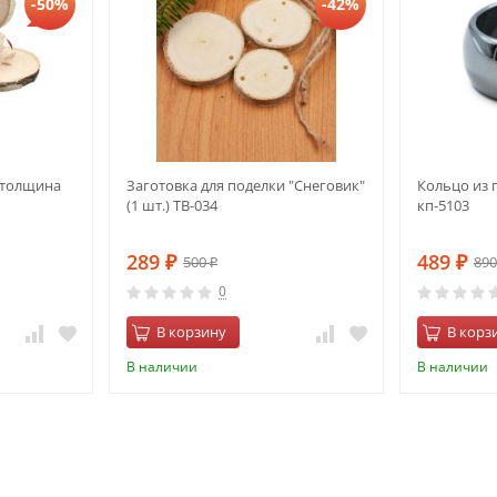
-50%
-42%
, толщина
Заготовка для поделки "Снеговик"
Кольцо из 
(1 шт.) ТВ-034
кп-5103
289
489
500
89
₽
₽
₽
0
В корзину
В корз
В наличии
В наличии