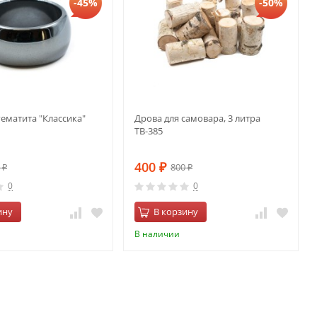
-45%
-50%
гематита "Классика"
Дрова для самовара, 3 литра
ТВ-385
400
0
800
₽
₽
₽
0
0
ину
В корзину
В наличии