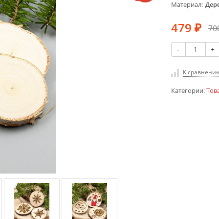
Материал
Дер
479
70
₽
-
+
К сравнени
Категории:
Тов