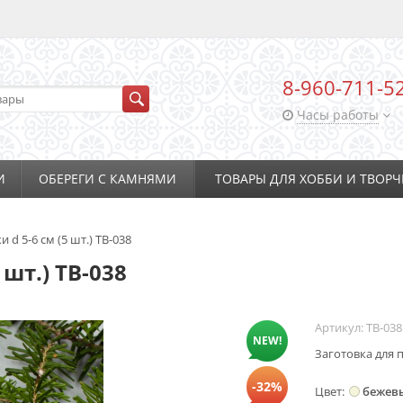
8-960-711-5
Часы работы
И
ОБЕРЕГИ С КАМНЯМИ
ТОВАРЫ ДЛЯ ХОББИ И ТВОРЧ
 d 5-6 см (5 шт.) ТВ-038
 шт.) ТВ-038
Артикул:
ТВ-038
NEW!
Заготовка для п
-32%
Цвет
бежев