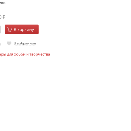
ево
0
₽
В корзину
ю
В избранное
ары для хобби и творчества