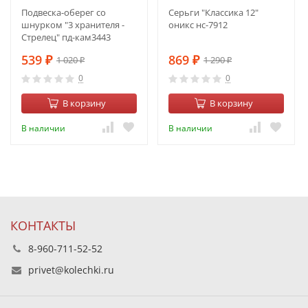
Подвеска-оберег со
Серьги "Классика 12"
шнурком "3 хранителя -
оникс нс-7912
Стрелец" пд-кам3443
539
869
1 020
1 290
₽
₽
₽
₽
0
0
В корзину
В корзину
В наличии
В наличии
КОНТАКТЫ
8-960-711-52-52
privet@kolechki.ru