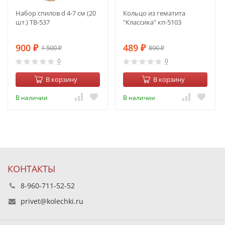
Набор спилов d 4-7 см (20
Кольцо из гематита
шт.) ТВ-537
"Классика" кп-5103
900
489
1 500
890
₽
₽
₽
₽
0
0
В корзину
В корзину
В наличии
В наличии
КОНТАКТЫ
8-960-711-52-52
privet@kolechki.ru